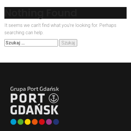
Nothing Found
It seems we can’t find what you’re looking for. Perhaps
searching can help.
Szukaj: