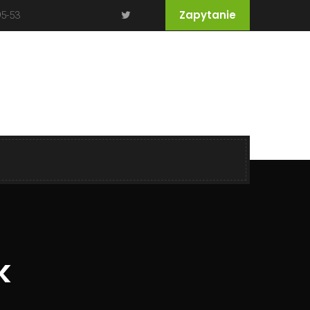
Zapytanie
95-53
k