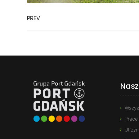
PREV
Nasz
Wszyst
Prace
Utrzym