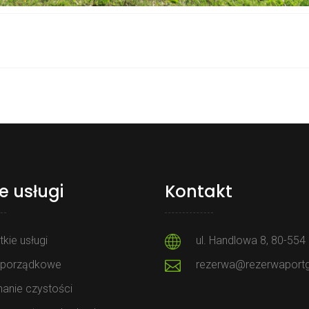
e usługi
Kontakt
kie usługi
ul. Handlowa 8, 80-55
 porządkowe
rezerwa@rezerwaportg
anie czystości