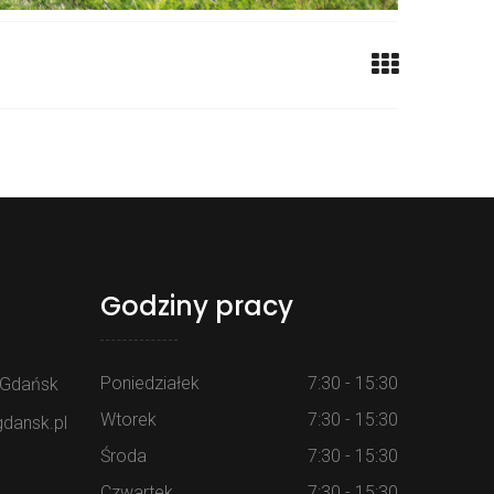
Godziny pracy
Poniedziałek
7:30 - 15:30
4 Gdańsk
Wtorek
7:30 - 15:30
dansk.pl
Środa
7:30 - 15:30
Czwartek
7:30 - 15:30