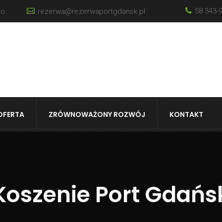
58 343-
o.
rezerwa@rezerwaportgdansk.pl
OFERTA
ZRÓWNOWAŻONY ROZWÓJ
KONTAKT
Koszenie Port Gdańs