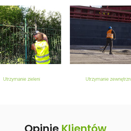
zycinanie Krzewów
Czyszczenie Nawier
Utrzymanie zieleni
Utrzymanie zewnętrzn
Opinie
Klientów