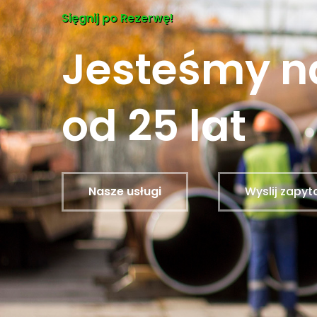
Sięgnij po Rezerwę!
Jesteśmy n
od 25 lat
Nasze usługi
Wyslij zapyt