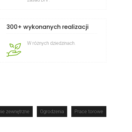
300+ wykonanych realizacji
W różnych dziedzinach.
ie zewnętrzne
Ogrodzenia
Prace torowe