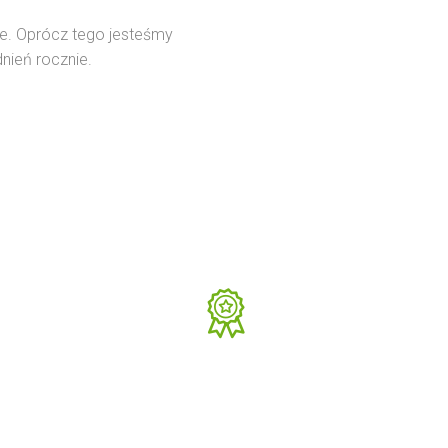
we. Oprócz tego jesteśmy
nień rocznie.
85
Pozytywnych opinii