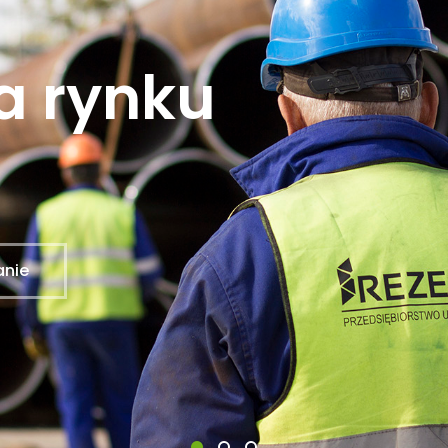
a rynku
anie