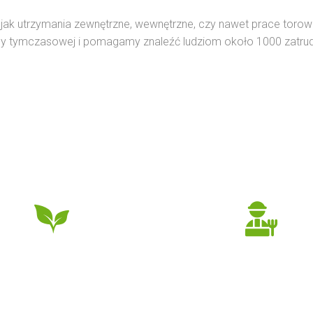
 jak utrzymania zewnętrzne, wewnętrzne, czy nawet prace toro
y tymczasowej i pomagamy znaleźć ludziom około 1000 zatrud
300
347
Udanych zleceń
Pracowników