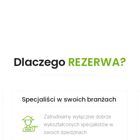
Dlaczego
REZERWA?
Specjaliści w swoich branżach
Zatrudniamy wyłącznie dobrze
wykształconych specjalistów w
swoich dziedzinach.