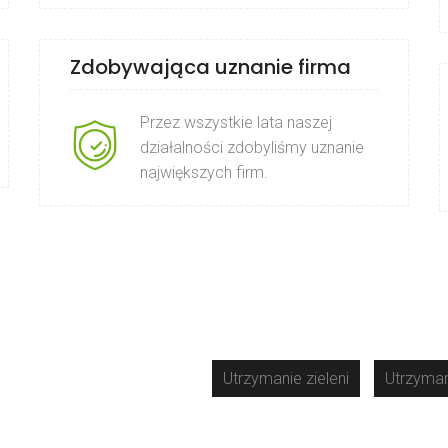
Zdobywająca uznanie firma
Przez wszystkie lata naszej
działalności zdobyliśmy uznanie
największych firm.
Utrzymanie zieleni
Utrzyman