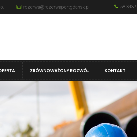
58 343-
o.
rezerwa@rezerwaportgdansk.pl
OFERTA
ZRÓWNOWAŻONY ROZWÓJ
KONTAKT